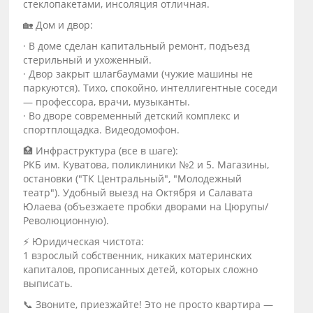
стеклопакетами, инсоляция отличная.
🏡 Дом и двор:
· В доме сделан капитальный ремонт, подъезд
стерильный и ухоженный.
· Двор закрыт шлагбаумами (чужие машины не
паркуются). Тихо, спокойно, интеллигентные соседи
— профессора, врачи, музыканты.
· Во дворе современный детский комплекс и
спортплощадка. Видеодомофон.
🏥 Инфраструктура (все в шаге):
РКБ им. Куватова, поликлиники №2 и 5. Магазины,
остановки ("ТК Центральный", "Молодежный
театр"). Удобный выезд на Октября и Салавата
Юлаева (объезжаете пробки дворами на Цюрупы/
Революционную).
⚡ Юридическая чистота:
1 взрослый собственник, никаких материнских
капиталов, прописанных детей, которых сложно
выписать.
📞 Звоните, приезжайте! Это не просто квартира —