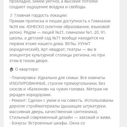
прохладно, зимой уютно), а высокие потолки
создают ощущение воздуха и свободы.
🚩 Главная гордость локации:
Прямая прописка и пешая доступность к Гимназии
№39 им. ЮНЕСКО (элитное образование, языковой
уклон). Рядом — лицей №21, гимназии №1, 20, 91,
школы, а детский сад №71 вообще находится на
первом этаже нашего дома. ВУЗы, УУНиТ
(юридический), Арт-квадрат, театры — вы в
эпицентре культурной столицы региона, но при
этом в тихом дворе.
🏠 О квартире:
· Планировка: Идеально для семьи. Все комнаты
ИЗОЛИРОВАННЫЕ, строгие прямоугольники, без
скосов и «балконов» на чужих головах. Метраж не
украден коридорами.
· Ремонт: Сделан с умом и на совесть. Использованы
дорогие стройматериалы (дышащие штукатурки,
массивная дверь, качественная сантехника).
Стильный современный дизайн — заезжай и живи.
· Бонусы: Встроенные шкафы .Окна со