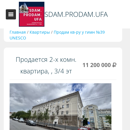
SDAM.PRODAM.UFA
Главная
/
Квартиры
/
Продам кв-ру у гимн №39
UNESCO
Продается 2-х комн.
11 200 000
квартира, , 3/4 эт