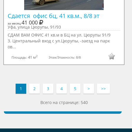
Сдается  офис бц, 41 кв.м., 8/8 эт
41 000
за месяц
Уфа, улица Цюрупы, 91/93
СДАМ ВАМ ОФИС 41 кв.м в БЦ на ул. Цюрупы 91/9
3. Центральный вход с ул.Цюрупы, -заезд на парк
ов...
2
41 м
Площадь:
Этаж/Этажность:
8/8
1
2
3
4
5
>
>>
Всего на странице: 540