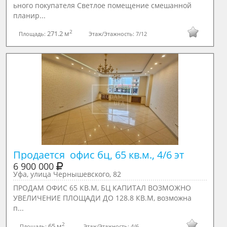
ьного покупателя Светлое помещение смешанной
планир...
2
271.2 м
Площадь:
Этаж/Этажность:
7/12
Продается  офис бц, 65 кв.м., 4/6 эт
6 900 000
Уфа, улица Чернышевского, 82
ПРОДАМ ОФИС 65 КВ.М, БЦ КАПИТАЛ ВОЗМОЖНО
УВЕЛИЧЕНИЕ ПЛОЩАДИ ДО 128.8 КВ.М, возмoжнa
п...
2
65 м
Площадь:
Этаж/Этажность:
4/6