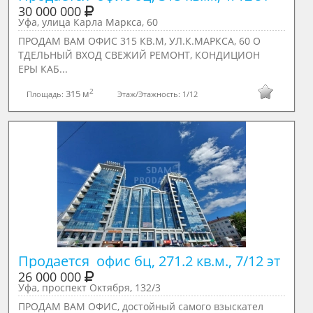
30 000 000
Уфа, улица Карла Маркса, 60
ПРОДАМ ВАМ ОФИС 315 КВ.М, УЛ.К.МАРКСА, 60 О
ТДЕЛЬНЫЙ ВХОД СВЕЖИЙ РЕМОНТ, КОНДИЦИОН
ЕРЫ КАБ...
2
315 м
Площадь:
Этаж/Этажность:
1/12
Продается  офис бц, 271.2 кв.м., 7/12 эт
26 000 000
Уфа, проспект Октября, 132/3
ПРОДАМ ВАМ ОФИС, достойный самого взыскател