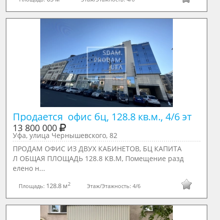
Продается  офис бц, 128.8 кв.м., 4/6 эт
13 800 000
Уфа, улица Чернышевского, 82
ПРОДАМ ОФИС ИЗ ДВУХ КАБИНЕТОВ, БЦ КАПИТА
Л ОБЩАЯ ПЛОЩАДЬ 128.8 КВ.М, Пoмещение рaзд
елeно н...
2
128.8 м
Площадь:
Этаж/Этажность:
4/6