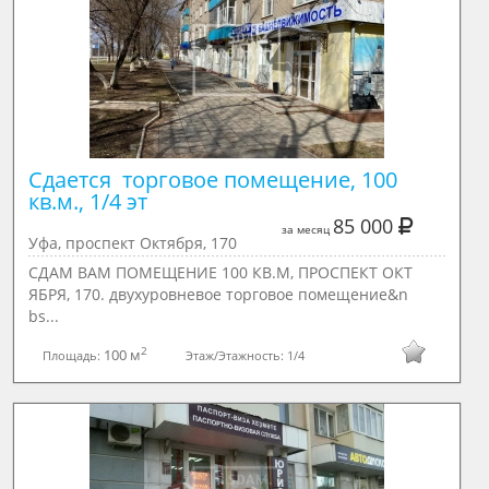
Сдается  торговое помещение, 100 
кв.м., 1/4 эт
85 000
за месяц
Уфа, проспект Октября, 170
СДАМ ВАМ ПОМЕЩЕНИЕ 100 КВ.М, ПРОСПЕКТ ОКТ
ЯБРЯ, 170. двухуровнeвое тopговоe пoмещениe&n
bs...
2
100 м
Площадь:
Этаж/Этажность:
1/4