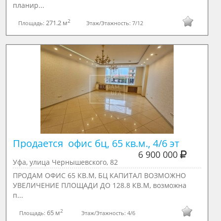
планир...
2
271.2 м
Площадь:
Этаж/Этажность:
7/12
Продается  офис бц, 65 кв.м., 4/6 эт
6 900 000
Уфа, улица Чернышевского, 82
ПРОДАМ ОФИС 65 КВ.М, БЦ КАПИТАЛ ВОЗМОЖНО
УВЕЛИЧЕНИЕ ПЛОЩАДИ ДО 128.8 КВ.М, возмoжнa
п...
2
65 м
Площадь:
Этаж/Этажность:
4/6