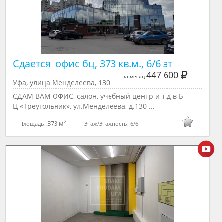
Сдается  офис бц, 373 кв.м., 6/6 эт
447 600
за месяц
Уфа, улица Менделеева, 130
СДАМ ВАМ ОФИС, салон, учебный центр и т.д в Б
Ц «Треугольник», ул.Менделеева, д.130 ...
2
373 м
Площадь:
Этаж/Этажность:
6/6