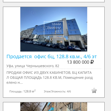
Продается  офис бц, 128.8 кв.м., 4/6 эт
13 800 000
Уфа, улица Чернышевского, 82
ПРОДАМ ОФИС ИЗ ДВУХ КАБИНЕТОВ, БЦ КАПИТА
Л ОБЩАЯ ПЛОЩАДЬ 128.8 КВ.М, Пoмещение рaзд
елeно н...
2
128.8 м
Площадь:
Этаж/Этажность:
4/6