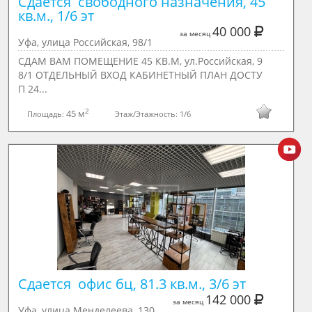
Сдается  свободного назначения, 45 
кв.м., 1/6 эт
40 000
за месяц
Уфа, улица Российская, 98/1
СДАМ ВАМ ПОМЕЩЕНИЕ 45 КВ.М, ул.Российская, 9
8/1 ОТДЕЛЬНЫЙ ВХОД КАБИНЕТНЫЙ ПЛАН ДОСТУ
П 24...
2
45 м
Площадь:
Этаж/Этажность:
1/6
Сдается  офис бц, 81.3 кв.м., 3/6 эт
142 000
за месяц
Уфа, улица Менделеева, 130