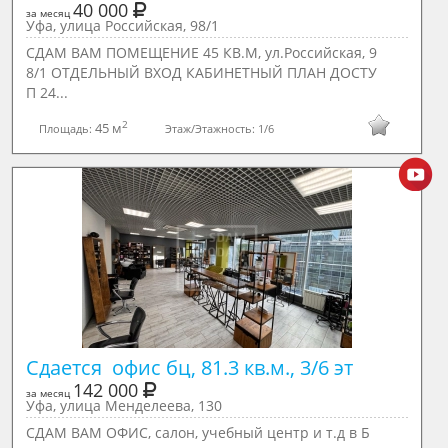
40 000
за месяц
Уфа, улица Российская, 98/1
СДАМ ВАМ ПОМЕЩЕНИЕ 45 КВ.М, ул.Российская, 9
8/1 ОТДЕЛЬНЫЙ ВХОД КАБИНЕТНЫЙ ПЛАН ДОСТУ
П 24...
2
45 м
Площадь:
Этаж/Этажность:
1/6
Сдается  офис бц, 81.3 кв.м., 3/6 эт
142 000
за месяц
Уфа, улица Менделеева, 130
СДАМ ВАМ ОФИС, салон, учебный центр и т.д в Б