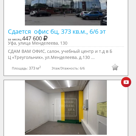
Сдается  офис бц, 373 кв.м., 6/6 эт
447 600
за месяц
Уфа, улица Менделеева, 130
СДАМ ВАМ ОФИС, салон, учебный центр и т.д в Б
Ц «Треугольник», ул.Менделеева, д.130 ...
2
373 м
Площадь:
Этаж/Этажность:
6/6