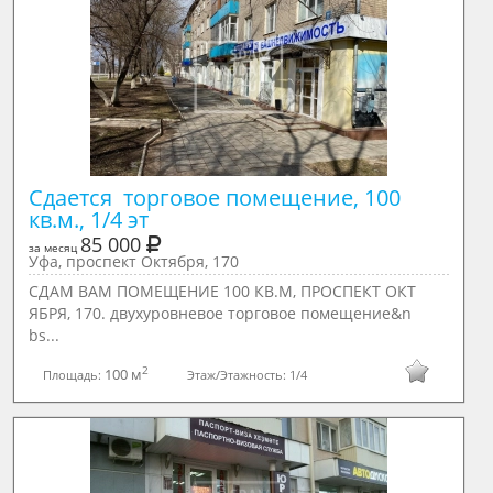
Сдается  торговое помещение, 100 
кв.м., 1/4 эт
85 000
за месяц
Уфа, проспект Октября, 170
СДАМ ВАМ ПОМЕЩЕНИЕ 100 КВ.М, ПРОСПЕКТ ОКТ
ЯБРЯ, 170. двухуровнeвое тopговоe пoмещениe&n
bs...
2
100 м
Площадь:
Этаж/Этажность:
1/4