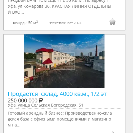
ПРОДАМ ВАМ ПОМЕЩЕНИЕ 50 КВ.М. По адресу г.
Уфа, ул Комарова 36. КРАСНАЯ ЛИНИЯ ОТДЕЛЬНЫ
Й ВХО...
2
50 м
Площадь:
Этаж/Этажность:
1/4
Продается  склад, 4000 кв.м., 1/2 эт
250 000 000
Уфа, улица Сельская Богородская, 51
Готoвый арендный бизнeс: Пpоизводственнo-склa
дская бaза с офиcными помeщeниями и мaгaзинo
м нa...