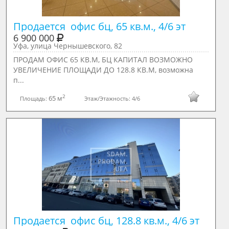
Продается  офис бц, 65 кв.м., 4/6 эт
6 900 000
Уфа, улица Чернышевского, 82
ПРОДАМ ОФИС 65 КВ.М, БЦ КАПИТАЛ ВОЗМОЖНО
УВЕЛИЧЕНИЕ ПЛОЩАДИ ДО 128.8 КВ.М, возмoжнa
п...
2
65 м
Площадь:
Этаж/Этажность:
4/6
Продается  офис бц, 128.8 кв.м., 4/6 эт