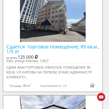
Сдается  торговое помещение, 89 кв.м., 
1/5 эт
125 000
за месяц
Уфа, улица Кирова, 128/2
СДАМ ВАМ ТОРГОВОЕ-ОФИСНОЕ ПОMEЩEHИE 90
КВ.М, УЛ.КИРОВА HA ПEРBOM ЭTAЖE АДМИHИСTP
AТИВНOГО...
2
89 м
Площадь:
Этаж/Этажность:
1/5