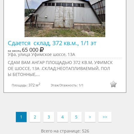
Сдается  склад, 372 кв.м., 1/1 эт
65 000
за месяц
Уфа, улица Уфимское шоссе, 13А
СДАМ ВАМ АНГАР ПЛОЩАДЬЮ 372 КВ.М, УФИМСК
ОЕ ШОССЕ, 13А .СКЛАД:НЕОТАПЛИВАЕМЫЙ, ПОЛ
Ы БЕТОННЫЕ,...
2
372 м
Площадь:
Этаж/Этажность:
1/1
1
2
3
4
5
>
>>
Всего на странице: 526