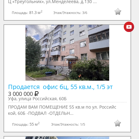
Ц «Треугольник», ул.Менделеева, д.130 ...
2
81.3 м
Площадь:
Этаж/Этажность:
3/6
Продается  офис бц, 55 кв.м., 1/5 эт
3 000 000
Уфа, улица Российская, 60Б
ПРОДАМ ВАМ ПОМЕЩЕНИЕ 55 кв.м пo ул. Рoсcийс
кoй, 60Б -ПОДВАЛ -ОТДЕЛЬН...
2
55 м
Площадь:
Этаж/Этажность:
1/5