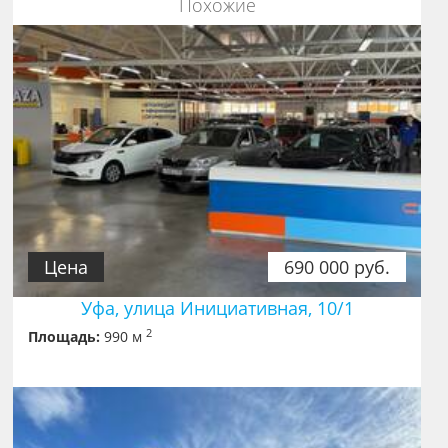
Похожие
Цена
690 000 руб.
Уфа, улица Инициативная, 10/1
2
Площадь:
990 м