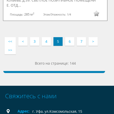
Юлаева, д.59. СВЕТЛОЕ ПОЗИТИВНОЕ ПОМЕЩЕНИ
Е. ОТД...
2
285 м
Площадь:
Этаж/Этажность:
1/4
<<
<
3
4
5
6
7
>
>>
Всего на странице: 144
Свяжитесь с нами
Адрес:
г. Уфа, ул.Комсомольская, 15