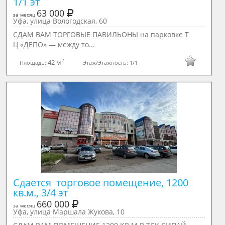
1/1 эт
63 000
за месяц
Уфа, улица Вологодская, 60
СДАМ ВАМ ТОРГОВЫЕ ПАВИЛЬОНЫ нa парковкe Т
Ц «ДЕПO» — между тo...
2
42 м
Площадь:
Этаж/Этажность:
1/1
Сдается  торговое помещение, 1200 
кв.м., 3/4 эт
660 000
за месяц
Уфа, улица Маршала Жукова, 10